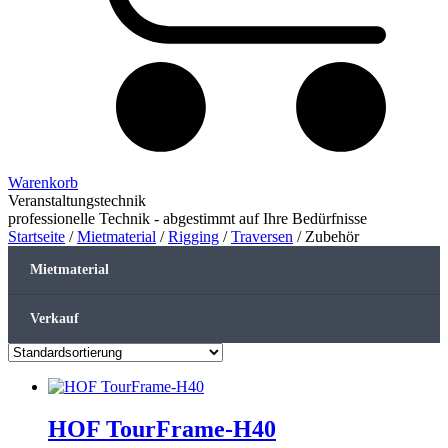
Warenkorb
Veranstaltungstechnik
professionelle Technik - abgestimmt auf Ihre Bedürfnisse
Startseite
/
Mietmaterial
/
Rigging
/
Traversen
/
Zubehör
Mietmaterial
Verkauf
HOF TourFrame-H40