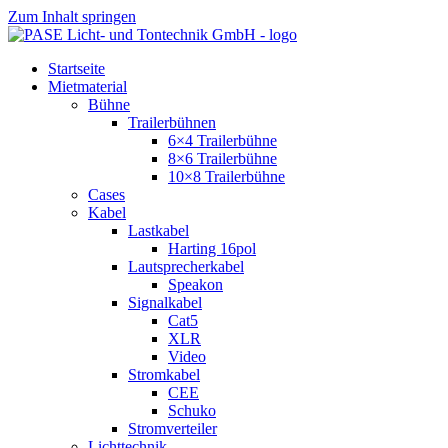
Zum Inhalt springen
Startseite
Mietmaterial
Bühne
Trailerbühnen
6×4 Trailerbühne
8×6 Trailerbühne
10×8 Trailerbühne
Cases
Kabel
Lastkabel
Harting 16pol
Lautsprecherkabel
Speakon
Signalkabel
Cat5
XLR
Video
Stromkabel
CEE
Schuko
Stromverteiler
Lichttechnik