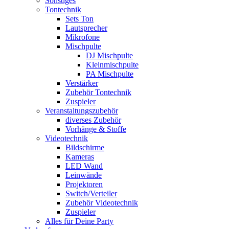
Sonstiges
Tontechnik
Sets Ton
Lautsprecher
Mikrofone
Mischpulte
DJ Mischpulte
Kleinmischpulte
PA Mischpulte
Verstärker
Zubehör Tontechnik
Zuspieler
Veranstaltungszubehör
diverses Zubehör
Vorhänge & Stoffe
Videotechnik
Bildschirme
Kameras
LED Wand
Leinwände
Projektoren
Switch/Verteiler
Zubehör Videotechnik
Zuspieler
Alles für Deine Party