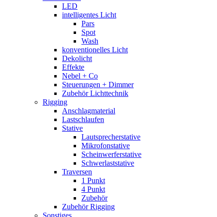
LED
intelligentes Licht
Pars
Spot
Wash
konventionelles Licht
Dekolicht
Effekte
Nebel + Co
Steuerungen + Dimmer
Zubehör Lichttechnik
Rigging
Anschlagmaterial
Lastschlaufen
Stative
Lautsprecherstative
Mikrofonstative
Scheinwerferstative
Schwerlaststative
Traversen
1 Punkt
4 Punkt
Zubehör
Zubehör Rigging
Sonstiges