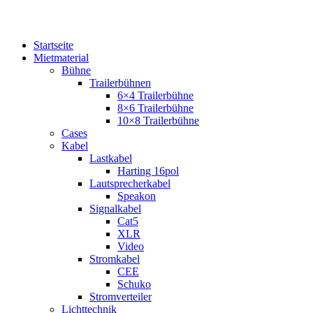
Startseite
Mietmaterial
Bühne
Trailerbühnen
6×4 Trailerbühne
8×6 Trailerbühne
10×8 Trailerbühne
Cases
Kabel
Lastkabel
Harting 16pol
Lautsprecherkabel
Speakon
Signalkabel
Cat5
XLR
Video
Stromkabel
CEE
Schuko
Stromverteiler
Lichttechnik