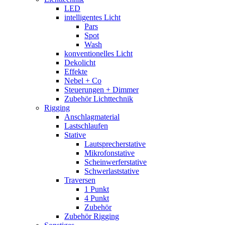
LED
intelligentes Licht
Pars
Spot
Wash
konventionelles Licht
Dekolicht
Effekte
Nebel + Co
Steuerungen + Dimmer
Zubehör Lichttechnik
Rigging
Anschlagmaterial
Lastschlaufen
Stative
Lautsprecherstative
Mikrofonstative
Scheinwerferstative
Schwerlaststative
Traversen
1 Punkt
4 Punkt
Zubehör
Zubehör Rigging