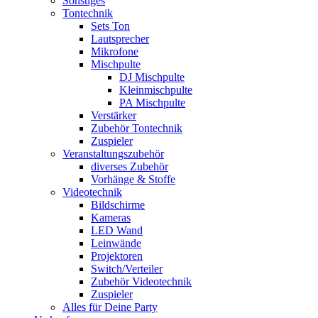
Sonstiges
Tontechnik
Sets Ton
Lautsprecher
Mikrofone
Mischpulte
DJ Mischpulte
Kleinmischpulte
PA Mischpulte
Verstärker
Zubehör Tontechnik
Zuspieler
Veranstaltungszubehör
diverses Zubehör
Vorhänge & Stoffe
Videotechnik
Bildschirme
Kameras
LED Wand
Leinwände
Projektoren
Switch/Verteiler
Zubehör Videotechnik
Zuspieler
Alles für Deine Party