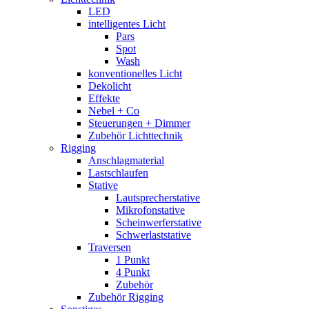
LED
intelligentes Licht
Pars
Spot
Wash
konventionelles Licht
Dekolicht
Effekte
Nebel + Co
Steuerungen + Dimmer
Zubehör Lichttechnik
Rigging
Anschlagmaterial
Lastschlaufen
Stative
Lautsprecherstative
Mikrofonstative
Scheinwerferstative
Schwerlaststative
Traversen
1 Punkt
4 Punkt
Zubehör
Zubehör Rigging