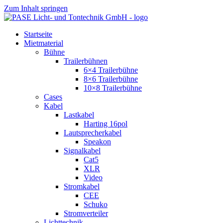
Zum Inhalt springen
Startseite
Mietmaterial
Bühne
Trailerbühnen
6×4 Trailerbühne
8×6 Trailerbühne
10×8 Trailerbühne
Cases
Kabel
Lastkabel
Harting 16pol
Lautsprecherkabel
Speakon
Signalkabel
Cat5
XLR
Video
Stromkabel
CEE
Schuko
Stromverteiler
Lichttechnik