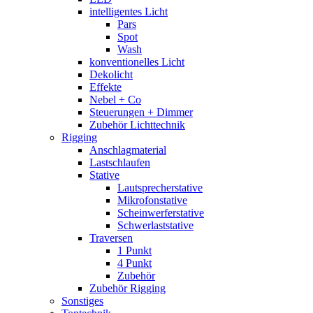
intelligentes Licht
Pars
Spot
Wash
konventionelles Licht
Dekolicht
Effekte
Nebel + Co
Steuerungen + Dimmer
Zubehör Lichttechnik
Rigging
Anschlagmaterial
Lastschlaufen
Stative
Lautsprecherstative
Mikrofonstative
Scheinwerferstative
Schwerlaststative
Traversen
1 Punkt
4 Punkt
Zubehör
Zubehör Rigging
Sonstiges