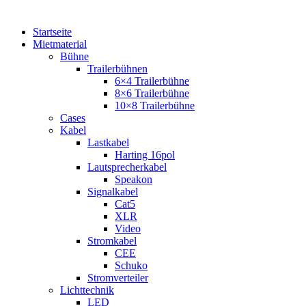
Startseite
Mietmaterial
Bühne
Trailerbühnen
6×4 Trailerbühne
8×6 Trailerbühne
10×8 Trailerbühne
Cases
Kabel
Lastkabel
Harting 16pol
Lautsprecherkabel
Speakon
Signalkabel
Cat5
XLR
Video
Stromkabel
CEE
Schuko
Stromverteiler
Lichttechnik
LED