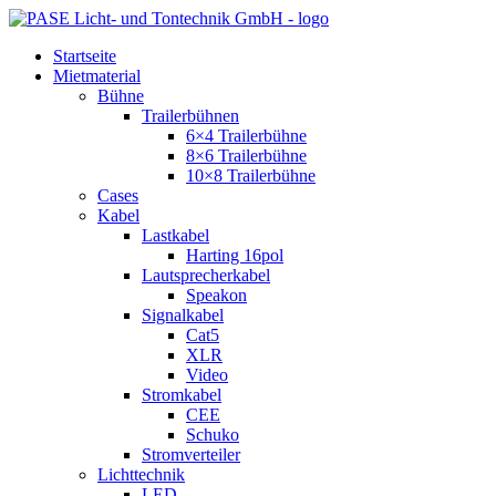
Zum
Inhalt
Startseite
springen
Mietmaterial
Bühne
Trailerbühnen
6×4 Trailerbühne
8×6 Trailerbühne
10×8 Trailerbühne
Cases
Kabel
Lastkabel
Harting 16pol
Lautsprecherkabel
Speakon
Signalkabel
Cat5
XLR
Video
Stromkabel
CEE
Schuko
Stromverteiler
Lichttechnik
LED