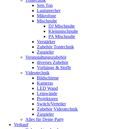
Tontechnik
Sets Ton
Lautsprecher
Mikrofone
Mischpulte
DJ Mischpulte
Kleinmischpulte
PA Mischpulte
Verstärker
Zubehör Tontechnik
Zuspieler
Veranstaltungszubehör
diverses Zubehör
Vorhänge & Stoffe
Videotechnik
Bildschirme
Kameras
LED Wand
Leinwände
Projektoren
Switch/Verteiler
Zubehör Videotechnik
Zuspieler
Alles für Deine Party
Verkauf