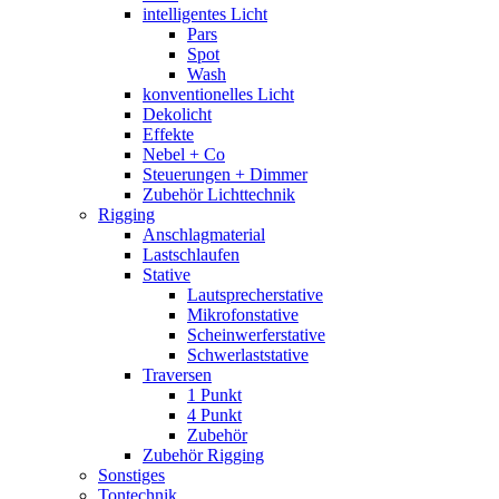
intelligentes Licht
Pars
Spot
Wash
konventionelles Licht
Dekolicht
Effekte
Nebel + Co
Steuerungen + Dimmer
Zubehör Lichttechnik
Rigging
Anschlagmaterial
Lastschlaufen
Stative
Lautsprecherstative
Mikrofonstative
Scheinwerferstative
Schwerlaststative
Traversen
1 Punkt
4 Punkt
Zubehör
Zubehör Rigging
Sonstiges
Tontechnik