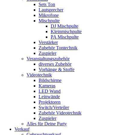
Sets Ton
Lautsprecher
Mikrofone
Mischpulte
DJ Mischpulte
Kleinmischpulte
PA Mischpulte
Verstärker
Zubehör Tontechnik
Zuspieler
Veranstaltungszubehör
diverses Zubehör
Vorhänge & Stoffe
Videotechnik
Bildschirme
Kameras
LED Wand
Leinwände
Projektoren
Switch/Verteiler
Zubehör Videotechnik
Zuspieler
Alles für Deine Party
Verkauf
Gebrauchtverkauf