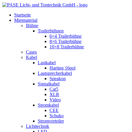
Zum
Inhalt
Startseite
springen
Mietmaterial
Bühne
Trailerbühnen
6×4 Trailerbühne
8×6 Trailerbühne
10×8 Trailerbühne
Cases
Kabel
Lastkabel
Harting 16pol
Lautsprecherkabel
Speakon
Signalkabel
Cat5
XLR
Video
Stromkabel
CEE
Schuko
Stromverteiler
Lichttechnik
LED