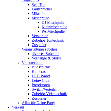
Tontechnik
Sets Ton
Lautsprecher
Mikrofone
Mischpulte
DJ Mischpulte
Kleinmischpulte
PA Mischpulte
Verstärker
Zubehör Tontechnik
Zuspieler
Veranstaltungszubehör
diverses Zubehör
Vorhänge & Stoffe
Videotechnik
Bildschirme
Kameras
LED Wand
Leinwände
Projektoren
Switch/Verteiler
Zubehör Videotechnik
Zuspieler
Alles für Deine Party
Verkauf