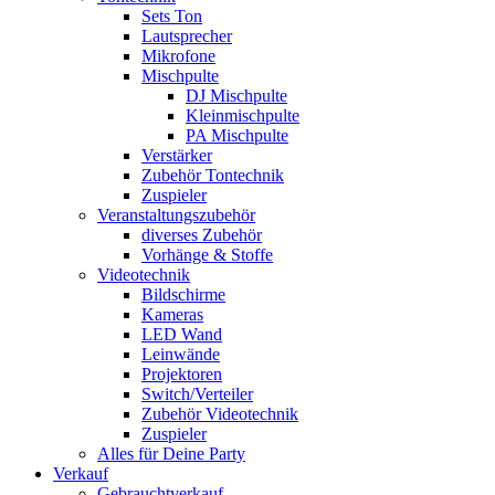
Sets Ton
Lautsprecher
Mikrofone
Mischpulte
DJ Mischpulte
Kleinmischpulte
PA Mischpulte
Verstärker
Zubehör Tontechnik
Zuspieler
Veranstaltungszubehör
diverses Zubehör
Vorhänge & Stoffe
Videotechnik
Bildschirme
Kameras
LED Wand
Leinwände
Projektoren
Switch/Verteiler
Zubehör Videotechnik
Zuspieler
Alles für Deine Party
Verkauf
Gebrauchtverkauf