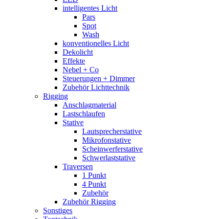
intelligentes Licht
Pars
Spot
Wash
konventionelles Licht
Dekolicht
Effekte
Nebel + Co
Steuerungen + Dimmer
Zubehör Lichttechnik
Rigging
Anschlagmaterial
Lastschlaufen
Stative
Lautsprecherstative
Mikrofonstative
Scheinwerferstative
Schwerlaststative
Traversen
1 Punkt
4 Punkt
Zubehör
Zubehör Rigging
Sonstiges