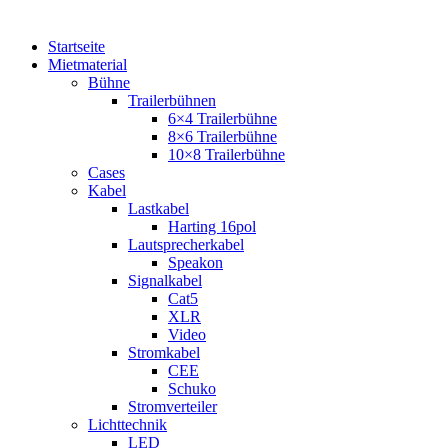
Startseite
Mietmaterial
Bühne
Trailerbühnen
6×4 Trailerbühne
8×6 Trailerbühne
10×8 Trailerbühne
Cases
Kabel
Lastkabel
Harting 16pol
Lautsprecherkabel
Speakon
Signalkabel
Cat5
XLR
Video
Stromkabel
CEE
Schuko
Stromverteiler
Lichttechnik
LED