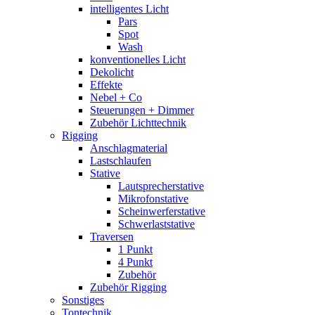
intelligentes Licht
Pars
Spot
Wash
konventionelles Licht
Dekolicht
Effekte
Nebel + Co
Steuerungen + Dimmer
Zubehör Lichttechnik
Rigging
Anschlagmaterial
Lastschlaufen
Stative
Lautsprecherstative
Mikrofonstative
Scheinwerferstative
Schwerlaststative
Traversen
1 Punkt
4 Punkt
Zubehör
Zubehör Rigging
Sonstiges
Tontechnik