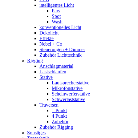
intelligentes Licht
Pars
Spot
Wash
konventionelles Licht
Dekolicht
Effekte
Nebel + Co
Steuerungen + Dimmer
Zubehör Lichttechnik
Rigging
Anschlagmaterial
Lastschlaufen
Stative
Lautsprecherstative
Mikrofonstative
Scheinwerferstative
Schwerlaststative
Traversen
1 Punkt
4 Punkt
Zubehör
Zubehör Rigging
Sonstiges