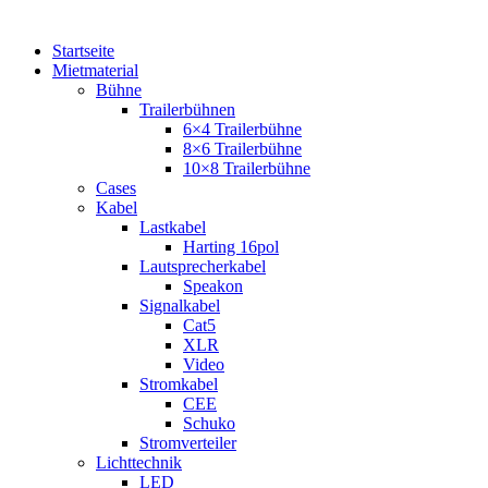
Startseite
Mietmaterial
Bühne
Trailerbühnen
6×4 Trailerbühne
8×6 Trailerbühne
10×8 Trailerbühne
Cases
Kabel
Lastkabel
Harting 16pol
Lautsprecherkabel
Speakon
Signalkabel
Cat5
XLR
Video
Stromkabel
CEE
Schuko
Stromverteiler
Lichttechnik
LED