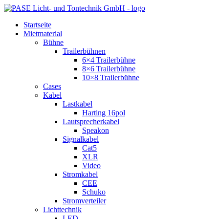
Zum
Inhalt
Startseite
springen
Mietmaterial
Bühne
Trailerbühnen
6×4 Trailerbühne
8×6 Trailerbühne
10×8 Trailerbühne
Cases
Kabel
Lastkabel
Harting 16pol
Lautsprecherkabel
Speakon
Signalkabel
Cat5
XLR
Video
Stromkabel
CEE
Schuko
Stromverteiler
Lichttechnik
LED