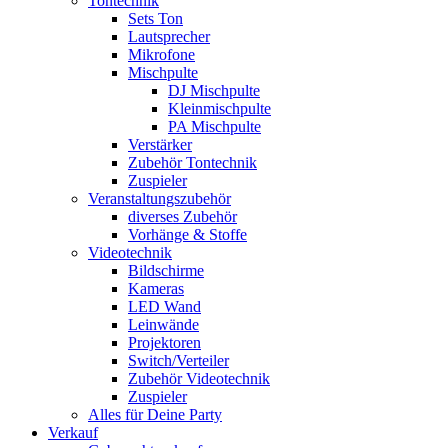
Tontechnik
Sets Ton
Lautsprecher
Mikrofone
Mischpulte
DJ Mischpulte
Kleinmischpulte
PA Mischpulte
Verstärker
Zubehör Tontechnik
Zuspieler
Veranstaltungszubehör
diverses Zubehör
Vorhänge & Stoffe
Videotechnik
Bildschirme
Kameras
LED Wand
Leinwände
Projektoren
Switch/Verteiler
Zubehör Videotechnik
Zuspieler
Alles für Deine Party
Verkauf