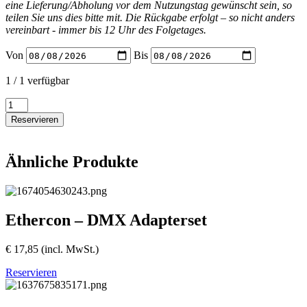
eine Lieferung/Abholung vor dem Nutzungstag gewünscht sein, so
teilen Sie uns dies bitte mit. Die Rückgabe erfolgt – so nicht anders
vereinbart - immer bis 12 Uhr des Folgetages.
Von
Bis
1 / 1 verfügbar
Litecraft
W-
Reservieren
DMX
Sender
für
Ähnliche Produkte
BeamX.7
Menge
Ethercon – DMX Adapterset
€
17,85
(incl. MwSt.)
Reservieren