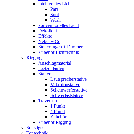
intelligentes Licht
Pars
Spot
Wash
konventionelles Licht
Dekolicht
Effekte
Nebel + Co
Steuerungen + Dimmer
Zubehör Lichttechnik
Rigging
Anschlagmaterial
Lastschlaufen
Stative
Lautsprecherstative
Mikrofonstative
Scheinwerferstative
Schwerlaststative
Traversen
1 Punkt
4 Punkt
Zubehör
Zubehör Rigging
Sonstiges
Tontechnik