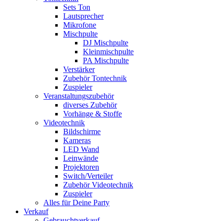
Sets Ton
Lautsprecher
Mikrofone
Mischpulte
DJ Mischpulte
Kleinmischpulte
PA Mischpulte
Verstärker
Zubehör Tontechnik
Zuspieler
Veranstaltungszubehör
diverses Zubehör
Vorhänge & Stoffe
Videotechnik
Bildschirme
Kameras
LED Wand
Leinwände
Projektoren
Switch/Verteiler
Zubehör Videotechnik
Zuspieler
Alles für Deine Party
Verkauf
Gebrauchtverkauf