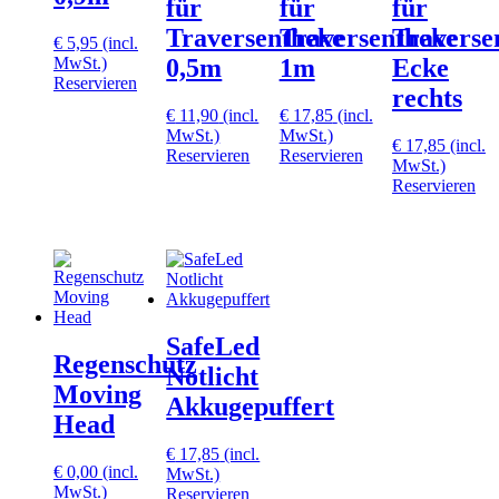
für
für
für
Traversentheke
Traversentheke
Traverse
€
5,95
(incl.
MwSt.)
0,5m
1m
Ecke
Reservieren
rechts
€
11,90
(incl.
€
17,85
(incl.
MwSt.)
MwSt.)
€
17,85
(incl.
Reservieren
Reservieren
MwSt.)
Reservieren
SafeLed
Regenschutz
Notlicht
Moving
Akkugepuffert
Head
€
17,85
(incl.
€
0,00
(incl.
MwSt.)
MwSt.)
Reservieren