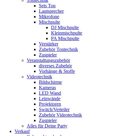
Tontechnik
Sets Ton
Lautsprecher
Mikrofone
Mischpulte
DJ Mischpulte
Kleinmischpulte
PA Mischpulte
Verstärker
Zubehör Tontechnik
Zuspieler
Veranstaltungszubehör
diverses Zubehör
Vorhänge & Stoffe
Videotechnik
Bildschirme
Kameras
LED Wand
Leinwände
Projektoren
Switch/Verteiler
Zubehör Videotechnik
Zuspieler
Alles für Deine Party
Verkauf