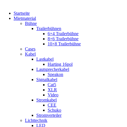
Startseite
Mietmaterial
Bühne
Trailerbühnen
6×4 Trailerbühne
8×6 Trailerbühne
10×8 Trailerbühne
Cases
Kabel
Lastkabel
Harting 16pol
Lautsprecherkabel
Speakon
Signalkabel
Cat5
XLR
Video
Stromkabel
CEE
Schuko
Stromverteiler
Lichttechnik
LED