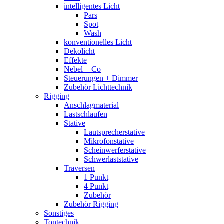
intelligentes Licht
Pars
Spot
Wash
konventionelles Licht
Dekolicht
Effekte
Nebel + Co
Steuerungen + Dimmer
Zubehör Lichttechnik
Rigging
Anschlagmaterial
Lastschlaufen
Stative
Lautsprecherstative
Mikrofonstative
Scheinwerferstative
Schwerlaststative
Traversen
1 Punkt
4 Punkt
Zubehör
Zubehör Rigging
Sonstiges
Tontechnik