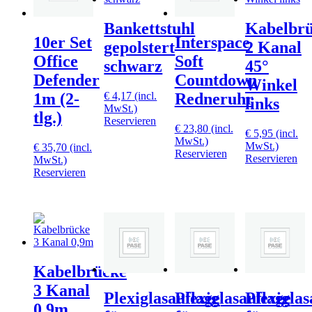
Bankettstuhl
Kabelbr
10er Set
Interspace
gepolstert
2 Kanal
Office
Soft
schwarz
45°
Defender
Countdown
Winkel
€
4,17
(incl.
1m (2-
Redneruhr
links
MwSt.)
tlg.)
Reservieren
€
23,80
(incl.
€
5,95
(incl.
MwSt.)
MwSt.)
€
35,70
(incl.
Reservieren
Reservieren
MwSt.)
Reservieren
Kabelbrücke
3 Kanal
Plexiglasauflage
Plexiglasauflage
Plexiglas
0,9m