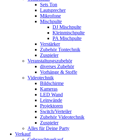
Sets Ton
Lautsprecher
Mikrofone
Mischpulte
DJ Mischpulte
Kleinmischpulte
PA Mischpulte
Verstärker
Zubehör Tontechnik
Zuspieler
Veranstaltungszubehör
diverses Zubehör
Vorhänge & Stoffe
Videotechnik
Bildschirme
Kameras
LED Wand
Leinwände
Projektoren
Switch/Verteiler
Zubehör Videotechnik
Zuspieler
Alles für Deine Party
Verkauf
Gebrauchtverkauf