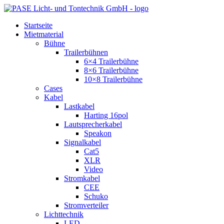
Zum
Inhalt
Startseite
springen
Mietmaterial
Bühne
Trailerbühnen
6×4 Trailerbühne
8×6 Trailerbühne
10×8 Trailerbühne
Cases
Kabel
Lastkabel
Harting 16pol
Lautsprecherkabel
Speakon
Signalkabel
Cat5
XLR
Video
Stromkabel
CEE
Schuko
Stromverteiler
Lichttechnik
LED