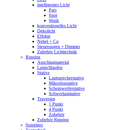
intelligentes Licht
Pars
Spot
Wash
konventionelles Licht
Dekolicht
Effekte
Nebel + Co
Steuerungen + Dimmer
Zubehör Lichttechnik
Rigging
Anschlagmaterial
Lastschlaufen
Stative
Lautsprecherstative
Mikrofonstative
Scheinwerferstative
Schwerlaststative
Traversen
1 Punkt
4 Punkt
Zubehör
Zubehör Rigging
Sonstiges