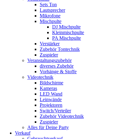
Sets Ton
Lautsprecher
Mikrofone
Mischpulte
DJ Mischpulte
Kleinmischpulte
PA Mischpulte
Verstärker
Zubehör Tontechnik
Zuspieler
Veranstaltungszubehör
diverses Zubehör
Vorhänge & Stoffe
Videotechnik
Bildschirme
Kameras
LED Wand
Leinwände
Projektoren
Switch/Verteiler
Zubehör Videotechnik
Zuspieler
Alles für Deine Party
Verkauf
Gebrauchtverkauf