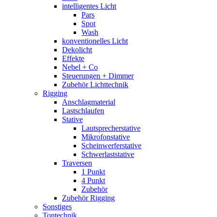
intelligentes Licht
Pars
Spot
Wash
konventionelles Licht
Dekolicht
Effekte
Nebel + Co
Steuerungen + Dimmer
Zubehör Lichttechnik
Rigging
Anschlagmaterial
Lastschlaufen
Stative
Lautsprecherstative
Mikrofonstative
Scheinwerferstative
Schwerlaststative
Traversen
1 Punkt
4 Punkt
Zubehör
Zubehör Rigging
Sonstiges
Tontechnik