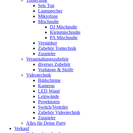
Tontechnik
Sets Ton
Lautsprecher
Mikrofone
Mischpulte
DJ Mischpulte
Kleinmischpulte
PA Mischpulte
Verstärker
Zubehör Tontechnik
Zuspieler
Veranstaltungszubehör
diverses Zubehör
Vorhänge & Stoffe
Videotechnik
Bildschirme
Kameras
LED Wand
Leinwände
Projektoren
Switch/Verteiler
Zubehör Videotechnik
Zuspieler
Alles für Deine Party
Verkauf