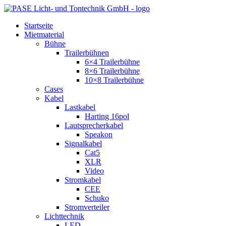
Zum
Inhalt
Startseite
springen
Mietmaterial
Bühne
Trailerbühnen
6×4 Trailerbühne
8×6 Trailerbühne
10×8 Trailerbühne
Cases
Kabel
Lastkabel
Harting 16pol
Lautsprecherkabel
Speakon
Signalkabel
Cat5
XLR
Video
Stromkabel
CEE
Schuko
Stromverteiler
Lichttechnik
LED