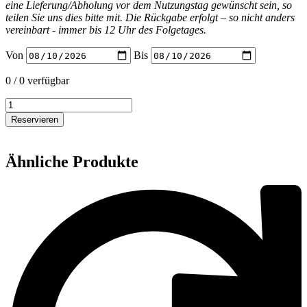
eine Lieferung/Abholung vor dem Nutzungstag gewünscht sein, so
teilen Sie uns dies bitte mit. Die Rückgabe erfolgt – so nicht anders
vereinbart - immer bis 12 Uhr des Folgetages.
Von
Bis
0 / 0 verfügbar
PA
Ausleger
Reservieren
für
Trailerbühne
10x8
Ähnliche Produkte
Menge