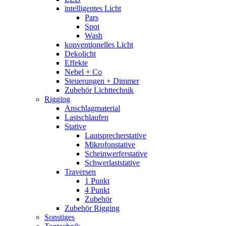
intelligentes Licht
Pars
Spot
Wash
konventionelles Licht
Dekolicht
Effekte
Nebel + Co
Steuerungen + Dimmer
Zubehör Lichttechnik
Rigging
Anschlagmaterial
Lastschlaufen
Stative
Lautsprecherstative
Mikrofonstative
Scheinwerferstative
Schwerlaststative
Traversen
1 Punkt
4 Punkt
Zubehör
Zubehör Rigging
Sonstiges