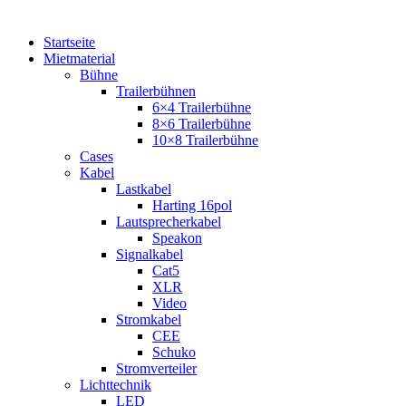
Startseite
Mietmaterial
Bühne
Trailerbühnen
6×4 Trailerbühne
8×6 Trailerbühne
10×8 Trailerbühne
Cases
Kabel
Lastkabel
Harting 16pol
Lautsprecherkabel
Speakon
Signalkabel
Cat5
XLR
Video
Stromkabel
CEE
Schuko
Stromverteiler
Lichttechnik
LED