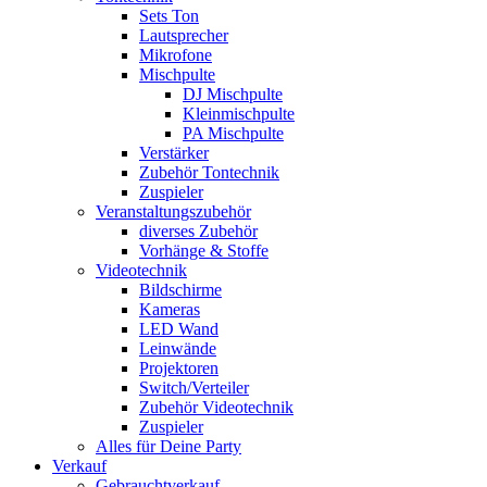
Sets Ton
Lautsprecher
Mikrofone
Mischpulte
DJ Mischpulte
Kleinmischpulte
PA Mischpulte
Verstärker
Zubehör Tontechnik
Zuspieler
Veranstaltungszubehör
diverses Zubehör
Vorhänge & Stoffe
Videotechnik
Bildschirme
Kameras
LED Wand
Leinwände
Projektoren
Switch/Verteiler
Zubehör Videotechnik
Zuspieler
Alles für Deine Party
Verkauf
Gebrauchtverkauf