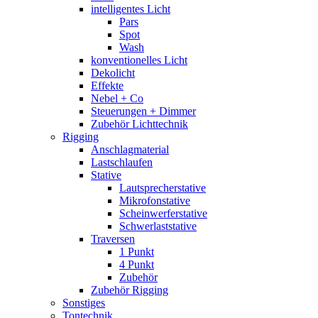
intelligentes Licht
Pars
Spot
Wash
konventionelles Licht
Dekolicht
Effekte
Nebel + Co
Steuerungen + Dimmer
Zubehör Lichttechnik
Rigging
Anschlagmaterial
Lastschlaufen
Stative
Lautsprecherstative
Mikrofonstative
Scheinwerferstative
Schwerlaststative
Traversen
1 Punkt
4 Punkt
Zubehör
Zubehör Rigging
Sonstiges
Tontechnik