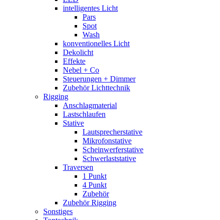
intelligentes Licht
Pars
Spot
Wash
konventionelles Licht
Dekolicht
Effekte
Nebel + Co
Steuerungen + Dimmer
Zubehör Lichttechnik
Rigging
Anschlagmaterial
Lastschlaufen
Stative
Lautsprecherstative
Mikrofonstative
Scheinwerferstative
Schwerlaststative
Traversen
1 Punkt
4 Punkt
Zubehör
Zubehör Rigging
Sonstiges