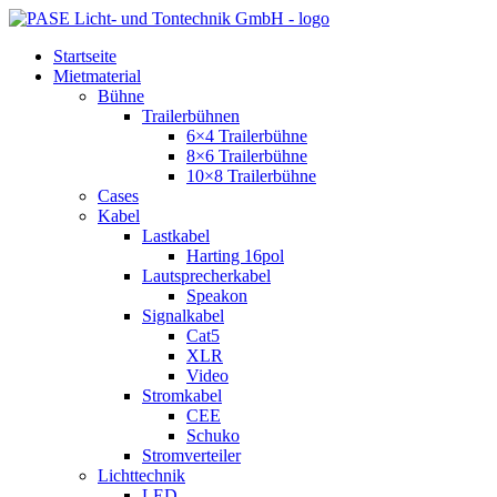
Zum
Inhalt
Startseite
springen
Mietmaterial
Bühne
Trailerbühnen
6×4 Trailerbühne
8×6 Trailerbühne
10×8 Trailerbühne
Cases
Kabel
Lastkabel
Harting 16pol
Lautsprecherkabel
Speakon
Signalkabel
Cat5
XLR
Video
Stromkabel
CEE
Schuko
Stromverteiler
Lichttechnik
LED