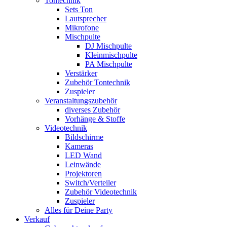
Tontechnik
Sets Ton
Lautsprecher
Mikrofone
Mischpulte
DJ Mischpulte
Kleinmischpulte
PA Mischpulte
Verstärker
Zubehör Tontechnik
Zuspieler
Veranstaltungszubehör
diverses Zubehör
Vorhänge & Stoffe
Videotechnik
Bildschirme
Kameras
LED Wand
Leinwände
Projektoren
Switch/Verteiler
Zubehör Videotechnik
Zuspieler
Alles für Deine Party
Verkauf