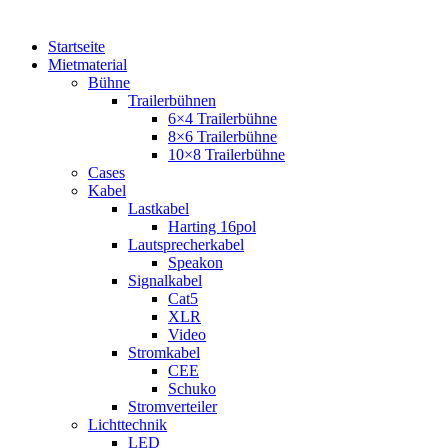
Startseite
Mietmaterial
Bühne
Trailerbühnen
6×4 Trailerbühne
8×6 Trailerbühne
10×8 Trailerbühne
Cases
Kabel
Lastkabel
Harting 16pol
Lautsprecherkabel
Speakon
Signalkabel
Cat5
XLR
Video
Stromkabel
CEE
Schuko
Stromverteiler
Lichttechnik
LED