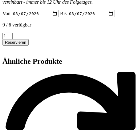
vereinbart - immer bis 12 Uhr des Folgetages.
Von
Bis
9 / 6 verfügbar
Shure
BetaW98H/C
Reservieren
Clipmikro
Menge
Ähnliche Produkte