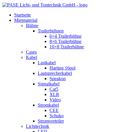
Zum
Inhalt
Startseite
springen
Mietmaterial
Bühne
Trailerbühnen
6×4 Trailerbühne
8×6 Trailerbühne
10×8 Trailerbühne
Cases
Kabel
Lastkabel
Harting 16pol
Lautsprecherkabel
Speakon
Signalkabel
Cat5
XLR
Video
Stromkabel
CEE
Schuko
Stromverteiler
Lichttechnik
LED