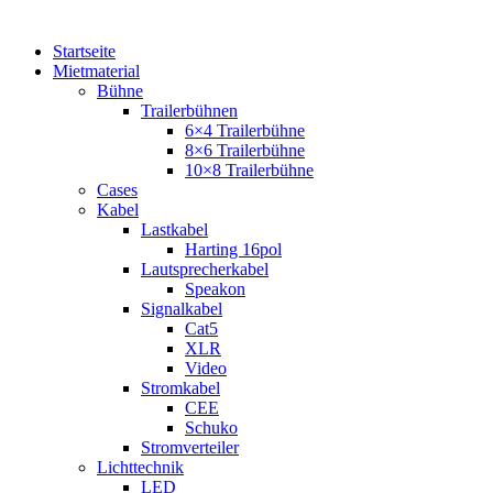
Startseite
Mietmaterial
Bühne
Trailerbühnen
6×4 Trailerbühne
8×6 Trailerbühne
10×8 Trailerbühne
Cases
Kabel
Lastkabel
Harting 16pol
Lautsprecherkabel
Speakon
Signalkabel
Cat5
XLR
Video
Stromkabel
CEE
Schuko
Stromverteiler
Lichttechnik
LED