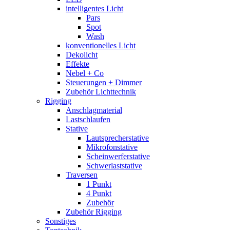
intelligentes Licht
Pars
Spot
Wash
konventionelles Licht
Dekolicht
Effekte
Nebel + Co
Steuerungen + Dimmer
Zubehör Lichttechnik
Rigging
Anschlagmaterial
Lastschlaufen
Stative
Lautsprecherstative
Mikrofonstative
Scheinwerferstative
Schwerlaststative
Traversen
1 Punkt
4 Punkt
Zubehör
Zubehör Rigging
Sonstiges