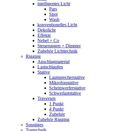
intelligentes Licht
Pars
Spot
Wash
konventionelles Licht
Dekolicht
Effekte
Nebel + Co
Steuerungen + Dimmer
Zubehör Lichttechnik
Rigging
Anschlagmaterial
Lastschlaufen
Stative
Lautsprecherstative
Mikrofonstative
Scheinwerferstative
Schwerlaststative
Traversen
1 Punkt
4 Punkt
Zubehör
Zubehör Rigging
Sonstiges
Tontechnik