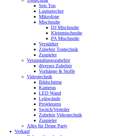
Tontechnik
Sets Ton
Lautsprecher
Mikrofone
Mischpulte
DJ Mischpulte
Kleinmischpulte
PA Mischpulte
Verstärker
Zubehör Tontechnik
Zuspieler
Veranstaltungszubehör
diverses Zubehör
Vorhänge & Stoffe
Videotechnik
Bildschirme
Kameras
LED Wand
Leinwände
Projektoren
Switch/Verteiler
Zubehör Videotechnik
Zuspieler
Alles für Deine Party
Verkauf