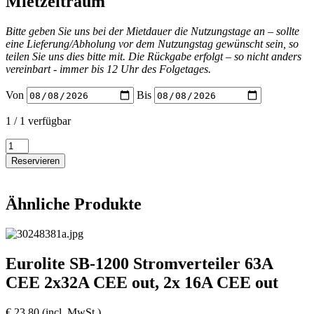
Mietzeitraum
Bitte geben Sie uns bei der Mietdauer die Nutzungstage an – sollte
eine Lieferung/Abholung vor dem Nutzungstag gewünscht sein, so
teilen Sie uns dies bitte mit. Die Rückgabe erfolgt – so nicht anders
vereinbart - immer bis 12 Uhr des Folgetages.
Von
Bis
1 / 1 verfügbar
SweetPro
STV-
Reservieren
32
Stromverteiler
-
Ähnliche Produkte
IN:
32A
-
OUT:
6x
Eurolite SB-1200 Stromverteiler 63A
Schuko
CEE 2x32A CEE out, 2x 16A CEE out
Menge
€
23,80
(incl. MwSt.)