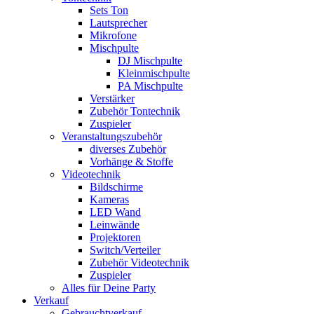
Sets Ton
Lautsprecher
Mikrofone
Mischpulte
DJ Mischpulte
Kleinmischpulte
PA Mischpulte
Verstärker
Zubehör Tontechnik
Zuspieler
Veranstaltungszubehör
diverses Zubehör
Vorhänge & Stoffe
Videotechnik
Bildschirme
Kameras
LED Wand
Leinwände
Projektoren
Switch/Verteiler
Zubehör Videotechnik
Zuspieler
Alles für Deine Party
Verkauf
Gebrauchtverkauf