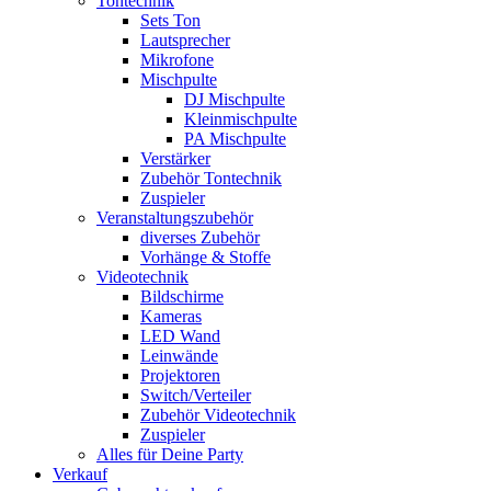
Tontechnik
Sets Ton
Lautsprecher
Mikrofone
Mischpulte
DJ Mischpulte
Kleinmischpulte
PA Mischpulte
Verstärker
Zubehör Tontechnik
Zuspieler
Veranstaltungszubehör
diverses Zubehör
Vorhänge & Stoffe
Videotechnik
Bildschirme
Kameras
LED Wand
Leinwände
Projektoren
Switch/Verteiler
Zubehör Videotechnik
Zuspieler
Alles für Deine Party
Verkauf