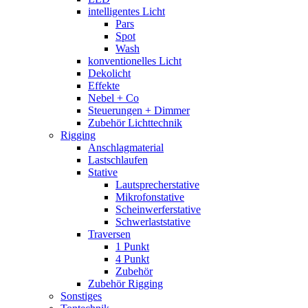
intelligentes Licht
Pars
Spot
Wash
konventionelles Licht
Dekolicht
Effekte
Nebel + Co
Steuerungen + Dimmer
Zubehör Lichttechnik
Rigging
Anschlagmaterial
Lastschlaufen
Stative
Lautsprecherstative
Mikrofonstative
Scheinwerferstative
Schwerlaststative
Traversen
1 Punkt
4 Punkt
Zubehör
Zubehör Rigging
Sonstiges