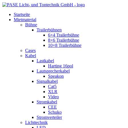
Zum
Inhalt
Startseite
springen
Mietmaterial
Bühne
Trailerbühnen
6×4 Trailerbühne
8×6 Trailerbühne
10×8 Trailerbühne
Cases
Kabel
Lastkabel
Harting 16pol
Lautsprecherkabel
Speakon
Signalkabel
Cat5
XLR
Video
Stromkabel
CEE
Schuko
Stromverteiler
Lichttechnik
LED